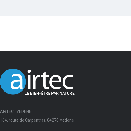
AIRTEC | VEDÈNE
164, route de Carpentras, 84270 Vedène