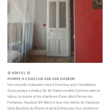
🔵 𝗔𝗜𝗥𝗧𝗘𝗖 🔵
𝗣𝗢𝗠𝗣𝗘 𝗔 𝗖𝗛𝗔𝗟𝗘𝗨𝗥 𝗔𝗜𝗥 𝗔𝗜𝗥 𝗗𝗔𝗜𝗞𝗜𝗡
Une nouvelle réalisation mise à l’honneur avec l’installation
d’une pompe à chaleur Air Air Daikin modèle Comfora dans le
séjour, la cuisine et les chambres d’une villa à Pernes les
Fontaines, Vaucluse 84. Merci à tous nos clients du Vaucluse,
Gard, Bouches du Rhone et de la Drôme pour leur confiance !