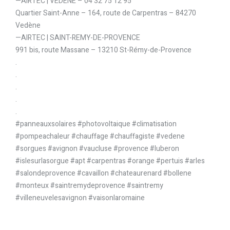
—AIRTEC | VEDENE – 04 32 75 12 95
Quartier Saint-Anne – 164, route de Carpentras – 84270
Vedène
—AIRTEC | SAINT-REMY-DE-PROVENCE
991 bis, route Massane – 13210 St-Rémy-de-Provence
.
.
.
.
.
#panneauxsolaires #photovoltaique #climatisation
#pompeachaleur #chauffage #chauffagiste #vedene
#sorgues #avignon #vaucluse #provence #luberon
#islesurlasorgue #apt #carpentras #orange #pertuis #arles
#salondeprovence #cavaillon #chateaurenard #bollene
#monteux #saintremydeprovence #saintremy
#villeneuvelesavignon #vaisonlaromaine