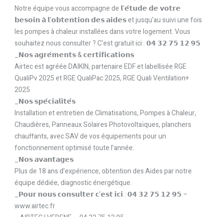
Notre équipe vous accompagne de 𝗹’𝗲́𝘁𝘂𝗱𝗲 𝗱𝗲 𝘃𝗼𝘁𝗿𝗲
𝗯𝗲𝘀𝗼𝗶𝗻 𝗮̀ 𝗹’𝗼𝗯𝘁𝗲𝗻𝘁𝗶𝗼𝗻 𝗱𝗲𝘀 𝗮𝗶𝗱𝗲𝘀 et jusqu’au suivi une fois
les pompes à chaleur installées dans votre logement. Vous
souhaitez nous consulter ? C’est gratuit ici : 𝟬𝟰 𝟯𝟮 𝟳𝟱 𝟭𝟮 𝟵𝟱
_𝗡𝗼𝘀 𝗮𝗴𝗿𝗲́𝗺𝗲𝗻𝘁𝘀 & 𝗰𝗲𝗿𝘁𝗶𝗳𝗶𝗰𝗮𝘁𝗶𝗼𝗻𝘀
Airtec est agréée DAIKIN, partenaire EDF et labellisée RGE
QualiPv 2025 et RGE QualiPac 2025, RGE Quali Ventilation+
2025
_𝗡𝗼𝘀 𝘀𝗽𝗲́𝗰𝗶𝗮𝗹𝗶𝘁𝗲́𝘀
Installation et entretien de Climatisations, Pompes à Chaleur,
Chaudières, Panneaux Solaires Photovoltaïques, planchers
chauffants, avec SAV de vos équipements pour un
fonctionnement optimisé toute l’année.
_𝗡𝗼𝘀 𝗮𝘃𝗮𝗻𝘁𝗮𝗴𝗲𝘀
Plus de 18 ans d’expérience, obtention des Aides par notre
équipe dédiée, diagnostic énergétique.
_𝗣𝗼𝘂𝗿 𝗻𝗼𝘂𝘀 𝗰𝗼𝗻𝘀𝘂𝗹𝘁𝗲𝗿 𝗰’𝗲𝘀𝘁 𝗶𝗰𝗶 : 𝟬𝟰 𝟯𝟮 𝟳𝟱 𝟭𝟮 𝟵𝟱 –
www.airtec.fr