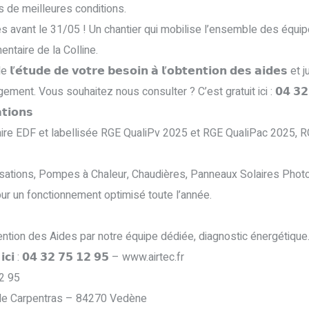
s de meilleures conditions.
s avant le 31/05 ! Un chantier qui mobilise l’ensemble des équipe
entaire de la Colline.
𝘂𝗱𝗲 𝗱𝗲 𝘃𝗼𝘁𝗿𝗲 𝗯𝗲𝘀𝗼𝗶𝗻 𝗮̀ 𝗹’𝗼𝗯𝘁𝗲𝗻𝘁𝗶𝗼𝗻 𝗱𝗲𝘀 𝗮𝗶𝗱𝗲
ment. Vous souhaitez nous consulter ? C’est gratuit ici : 𝟬𝟰 𝟯𝟮 𝟳
𝘁𝗶𝗼𝗻𝘀
aire EDF et labellisée RGE QualiPv 2025 et RGE QualiPac 2025, R
atisations, Pompes à Chaleur, Chaudières, Panneaux Solaires Phot
r un fonctionnement optimisé toute l’année.
ntion des Aides par notre équipe dédiée, diagnostic énergétique
𝘁 𝗶𝗰𝗶 : 𝟬𝟰 𝟯𝟮 𝟳𝟱 𝟭𝟮 𝟵𝟱 – www.airtec.fr
2 95
e de Carpentras – 84270 Vedène