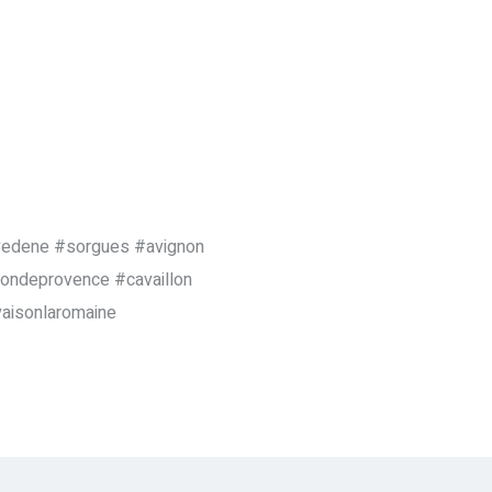
#vedene #sorgues #avignon
londeprovence #cavaillon
aisonlaromaine