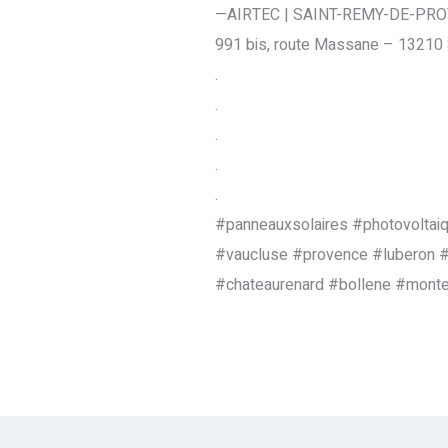
—AIRTEC | SAINT-REMY-DE-PR
991 bis, route Massane – 1321
.
.
.
.
.
#panneauxsolaires #photovoltai
#vaucluse #provence #luberon #i
#chateaurenard #bollene #monte