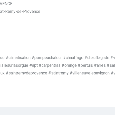
OVENCE
0 St-Rémy-de-Provence
que #climatisation #pompeachaleur #chauffage #chauffagiste 
slesurlasorgue #apt #carpentras #orange #pertuis #arles #sa
ux #saintremydeprovence #saintremy #villeneuvelesavignon #v