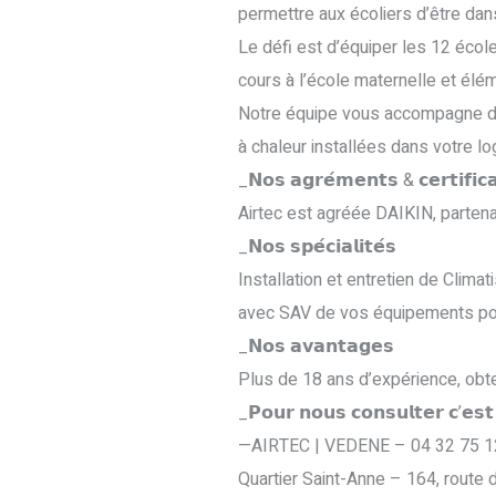
permettre aux écoliers d’être dan
Le défi est d’équiper les 12 école
cours à l’école maternelle et élém
Notre équipe vous accompagne de 𝗹’𝗲́𝘁
à chaleur installées dans votre loge
_𝗡𝗼𝘀 𝗮𝗴𝗿𝗲́𝗺𝗲𝗻𝘁𝘀 & 𝗰𝗲𝗿𝘁𝗶𝗳𝗶𝗰𝗮
Airtec est agréée DAIKIN, parten
_𝗡𝗼𝘀 𝘀𝗽𝗲́𝗰𝗶𝗮𝗹𝗶𝘁𝗲́𝘀
Installation et entretien de Clim
avec SAV de vos équipements pou
_𝗡𝗼𝘀 𝗮𝘃𝗮𝗻𝘁𝗮𝗴𝗲𝘀
Plus de 18 ans d’expérience, obte
_𝗣𝗼𝘂𝗿 𝗻𝗼𝘂𝘀 𝗰𝗼𝗻𝘀𝘂𝗹𝘁𝗲𝗿 𝗰’𝗲𝘀
—AIRTEC | VEDENE – 04 32 75 1
Quartier Saint-Anne – 164, rout