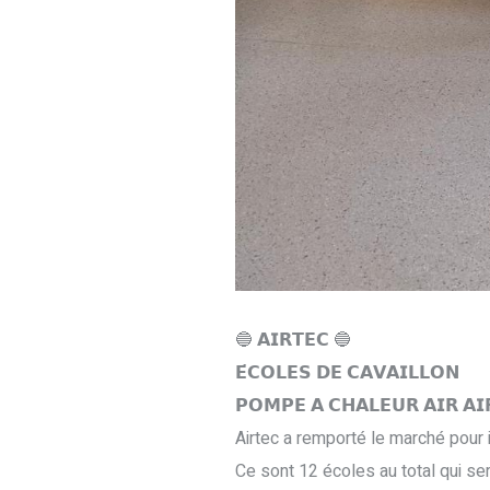
🔵 𝗔𝗜𝗥𝗧𝗘𝗖 🔵
𝗘́𝗖𝗢𝗟𝗘𝗦 𝗗𝗘 𝗖𝗔𝗩𝗔𝗜𝗟𝗟𝗢𝗡
𝗣𝗢𝗠𝗣𝗘 𝗔 𝗖𝗛𝗔𝗟𝗘𝗨𝗥 𝗔𝗜𝗥 𝗔𝗜
Airtec a remporté le marché pour i
Ce sont 12 écoles au total qui se