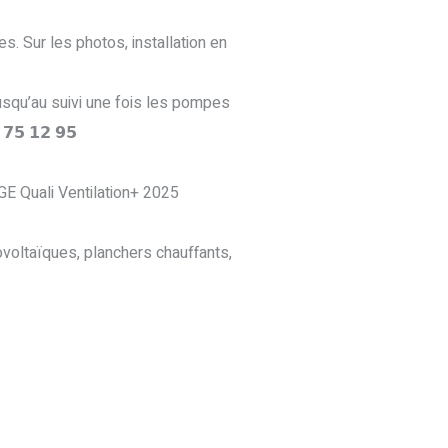
s. Sur les photos, installation en
𝘀 et jusqu’au suivi une fois les pompes
𝟱 𝟭𝟮 𝟵𝟱
GE Quali Ventilation+ 2025
ovoltaïques, planchers chauffants,
.